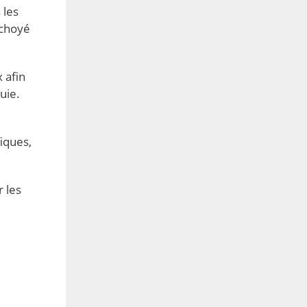
 les
 choyé
 afin
uie.
fiques,
r les