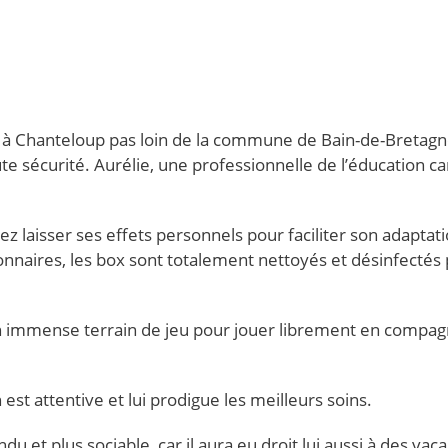
ué à Chanteloup pas loin de la commune de Bain-de-Bretag
e sécurité. Aurélie, une professionnelle de l’éducation ca
rez laisser ses effets personnels pour faciliter son adaptati
nnaires, les box sont totalement nettoyés et désinfectés
n immense terrain de jeu pour jouer librement en compag
est attentive et lui prodigue les meilleurs soins.
u et plus sociable, car il aura eu droit lui aussi à des vac