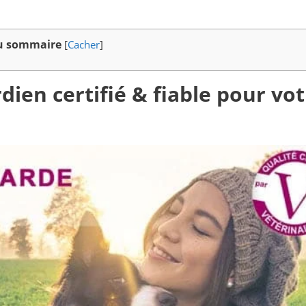
u sommaire
[
Cacher
]
dien certifié & fiable pour vo