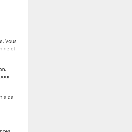
ne. Vous
nine et
on.
 pour
nie de
ances