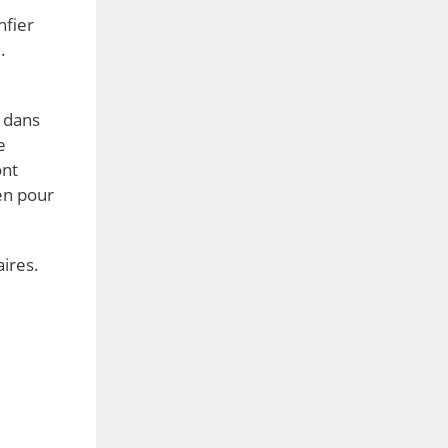
nfier
.
 dans
e
ont
en pour
aires.