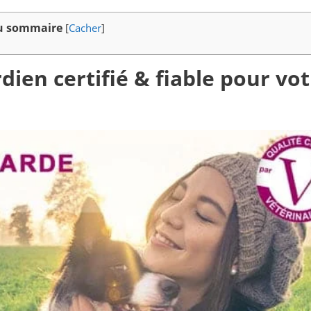
u sommaire
[
Cacher
]
dien certifié & fiable pour vo