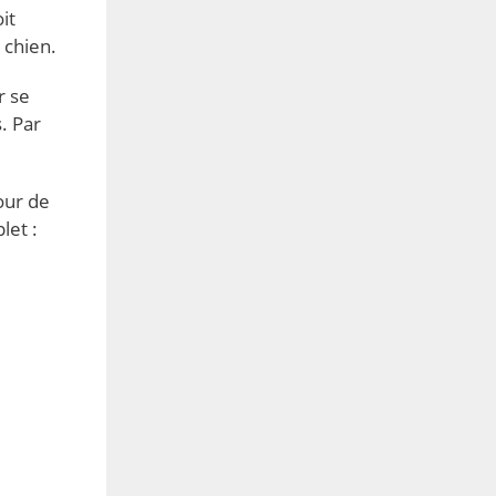
it
 chien.
r se
. Par
our de
let :