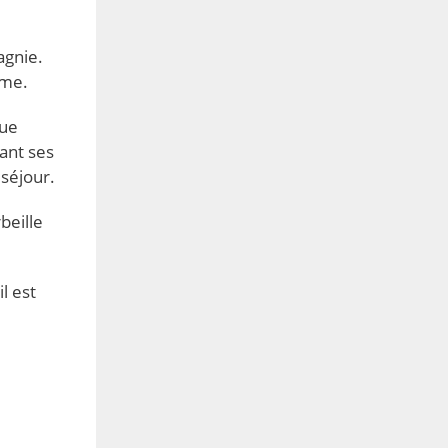
agnie.
ème.
que
rant ses
séjour.
beille
l est