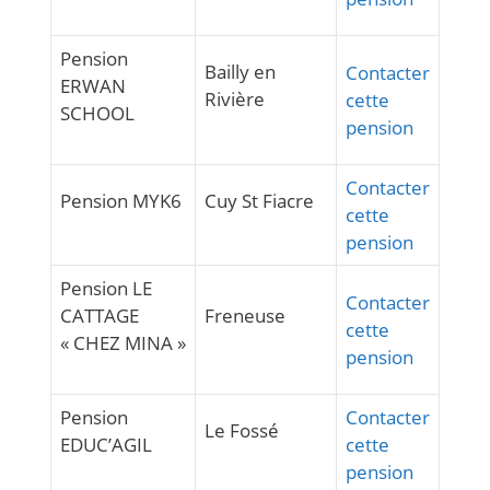
Pension
Bailly en
Contacter
ERWAN
Rivière
cette
SCHOOL
pension
Contacter
Pension MYK6
Cuy St Fiacre
cette
pension
Pension LE
Contacter
CATTAGE
Freneuse
cette
« CHEZ MINA »
pension
Pension
Contacter
Le Fossé
EDUC’AGIL
cette
pension