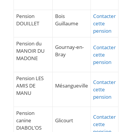
Pension
Bois
Contacter
DOUILLET
Guillaume
cette
pension
Pension du
Gournay-en-
Contacter
MANOIR DU
Bray
cette
MADONE
pension
Pension LES
Contacter
AMIS DE
Mésangueville
cette
MANU
pension
Pension
Contacter
canine
Glicourt
cette
DIABOL’OS
pension